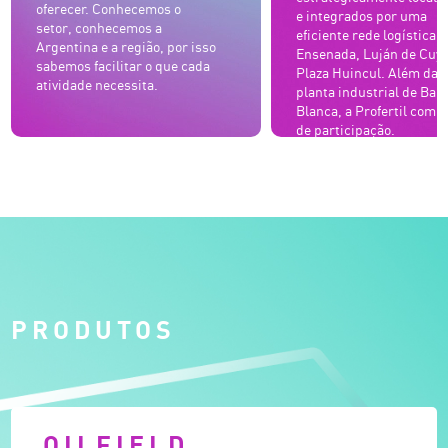
oferecer. Conhecemos o
e integrados por uma
setor, conhecemos a
eficiente rede logística:
Argentina e a região, por isso
Ensenada, Luján de Cuyo
sabemos facilitar o que cada
Plaza Huincul. Além da
atividade necessita.
planta industrial de Bah
Blanca, a Profertil com 
de participação.
PRODUTOS
OILFIELD