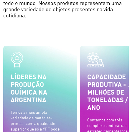
todo o mundo. Nossos produtos representam uma
grande variedade de objetos presentes na vida
cotidiana.
LÍDERES NA
CAPACIDADE
PRODUÇÃO
PRODUTIVA + 2
QUÍMICA NA
MILHÕES DE
ARGENTINA
TONELADAS /
ANO
Temos a mais ampla
variedade de matérias-
Contamos com três
primas, com a qualidade
complexos industriais
superior que só a YPF pode
estrategicamente locali