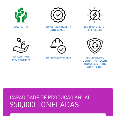
2022 PCRMA
ISO 9001:2015 QUALITY
ISO 50001 ENERGY
MANAGEMENT
EFFICIENCY
SELECIONE UM
ISO 14001:2015
ISO 18001:2007 SAFETY
ISO 45001:2007,
ENVIRONMENT
CERTIFYING HEALTH
PRODUTO
AND SAFETY IN THE
WORKPLACE.
PARA INFORMAÇÕES
ADICIONAIS
CAPACIDADE DE PRODUÇÃO ANUAL
950,000 TONELADAS