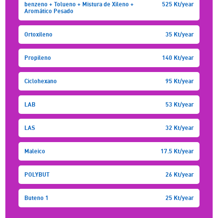
benzeno + Tolueno + Mistura de Xileno +
525 Kt/year
Aromático Pesado
Ortoxileno
35 Kt/year
Propileno
140 Kt/year
Ciclohexano
95 Kt/year
LAB
53 Kt/year
LAS
32 Kt/year
Maleico
17.5 Kt/year
POLYBUT
26 Kt/year
Buteno 1
25 Kt/year