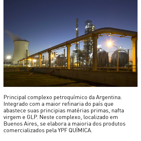
com uma equipe de especialistas, além
POLYBUT 0E
POLYBUT 10
SELECIONE UM
de um serviço de monitoramento de
aplicativos e desempenho de primeira
FICHA TÉCNICA
SELECIONE UM
PRODUTO
SELECIONE UM
classe.
PRODUTO
PARA INFORMAÇÕES
PRODUTO
FICHA DE SEGURANÇA
PARA INFORMAÇÕES
ADICIONAIS
SELECIONE UM PRODUTO PARA
POLYBUT 30
POLYBUT 5E
PARA INFORMAÇÕES
INFORMAÇÕES ADICIONAIS
ADICIONAIS
ADICIONAIS
POLISOL
PEX AE
Principal complexo petroquímico da Argentina.
Integrado com a maior refinaria do país que
abastece suas principias matérias primas, nafta
PEX AP
virgem e GLP. Neste complexo, localizado em
Buenos Aires, se elabora a maioria dos produtos
comercializados pela YPF QUÍMICA.